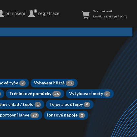
+
Nákupní košík
přihlášení
registrace
košík je nyní prázdný
ové tyče
Vybavení hřiště
7
17
Tréninkové pomůcky
Vytyčovací mety
46
6
rémy chlad / teplo
Tejpy a podtejpy
1
9
portovní lahve
Iontové nápoje
23
2