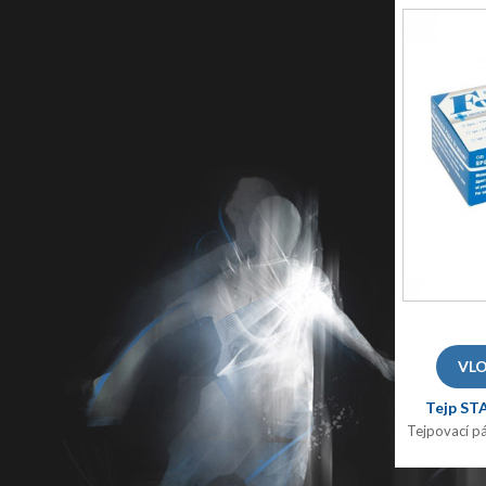
Tejp S
Tejpovací p