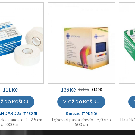
111 Kč
136 Kč
160 Kč
(15 %)
TANDARD25
)
Kinezio
)
(TPS2,5
(TPK5,0
áska standardní – 2,5 cm
Tejpovací páska kinezio – 5,0 cm x
Elastick
x 1000 cm
500 cm