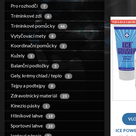
Pro rozhodčí
7
Tréninkové zdi
6
Výhodná nabídk
Tréninkové pomůcky
46
Vytyčovací mety
6
Koordinační pomůcky
2
Kužely
3
Balanční podložky
5
Gely, krémy chlad / teplo
1
Tejpy a podtejpy
9
Zdravotnický materiál
23
Kinezio pásky
1
Hliníkové lahve
19
Sportovní lahve
23
ICE POWE
Iontové nápoje