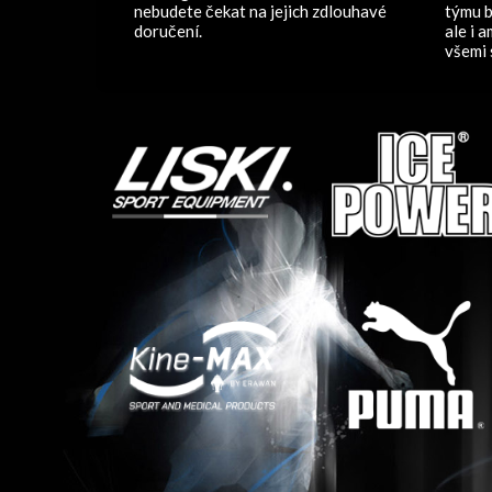
nebudete čekat na jejich zdlouhavé
týmu b
doručení.
ale i 
všemi 