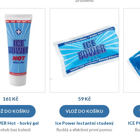
problémů
161 Kč
59 Kč
ER Hot - horký gel
Ice Power Instantní studený
ICE P
)
sáček
)
(HOT75
(CPACK
ohyb bez bolesti
Rychlá a efektivní první pomoc
Ro