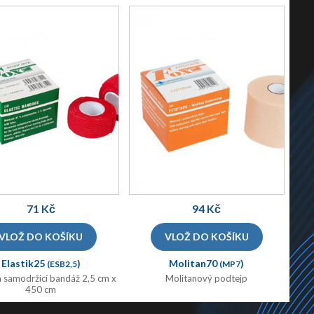
71 Kč
94 Kč
Elastik25
)
Molitan70
)
(ESB2,5
(MP7
á samodržící bandáž 2,5 cm x
Molitanový podtejp
450 cm