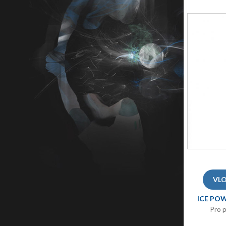
ICE POW
Pro p