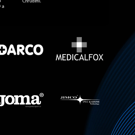
U
Chrudimi.
ý a