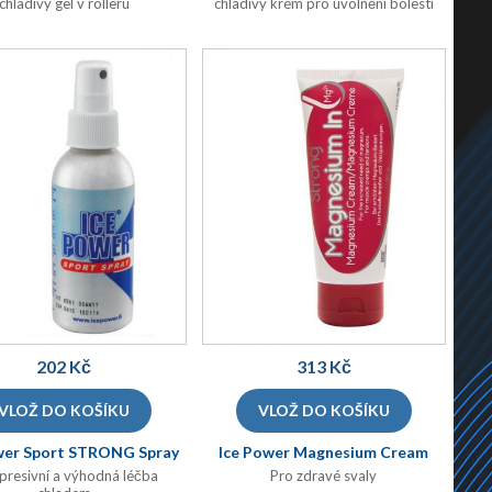
chladivý gel v rolleru
chladivý krém pro uvolnění bolesti
202 Kč
313 Kč
wer Sport STRONG Spray
Ice Power Magnesium Cream
)
)
(SPORT125
(MGC300
resivní a výhodná léčba
Pro zdravé svaly