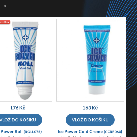
»
abídka
176 Kč
163 Kč
e Power Roll
)
Ice Power Cold Creme
)
(ROLL075
(CCRE060