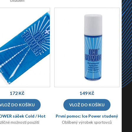
chladem
172 Kč
149 Kč
OWER sáček Cold / Hot
První pomoc: Ice Power studený
)
sprej
)
(COLDHOT
(AID200
zličné možnosti použití
Oblíbený výrobek sportovců