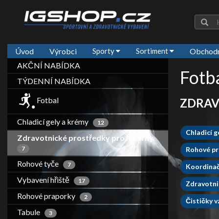
Úvod
Výrobci
Sporty
Sortiment
Obchodn
AKČNÍ NABÍDKA
Fotb
TÝDENNÍ NABÍDKA
Fotbal
ZDRAV
Chladicí gely a krémy
12
Chladicí g
Zdravotnické prostředky pro lékárny
7
Rohové p
Rohové tyče
7
Koordina
Vybavení hřiště
17
Zdravotni
Rohové praporky
2
Čističky 
Tabule
3