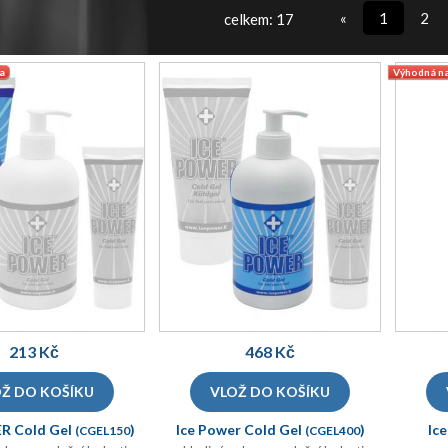
«
1
2
celkem: 17
a
Výhodná n
213 Kč
468 Kč
R Cold Gel
)
Ice Power Cold Gel
)
Ic
(CGEL150
(CGEL400