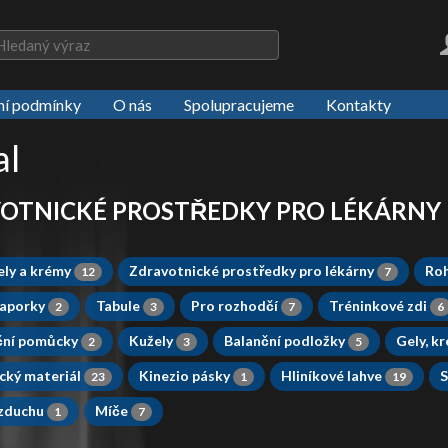
í podmínky
O nás
Spolupracujeme
Kontakty
al
OTNICKÉ PROSTŘEDKY PRO LÉKÁRNY
ely a krémy
Zdravotnické prostředky pro lékárny
Roh
12
7
raporky
Tabule
Pro rozhodčí
Tréninkové zdi
2
3
7
6
ční pomůcky
Kužely
Balanční podložky
Gely, k
2
3
5
cký materiál
Kinezio pásky
Hliníkové lahve
S
23
1
19
vzduchu
Míče
1
7