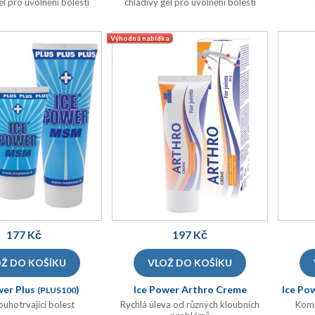
el pro uvolnění bolesti
chladivý gel pro uvolnění bolesti
Výhodná nabídka
177 Kč
197 Kč
wer Plus
)
Ice Power Arthro Creme
Ice Po
(PLUS100
)
(ARTHRO60
ouhotrvající bolest
Rychlá úleva od různých kloubních
Komp