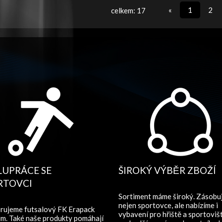
«
1
2
celkem: 17
LUPRÁCE SE
ŠIROKÝ VÝBĚR ZBOŽÍ
RTOVCI
Sortiment máme široký. Zásob
nejen sportovce, ale nabízíme i
rujeme futsalový FK Erapack
vybavení pro hřiště a sportovišt
m. Také naše produkty pomáhají