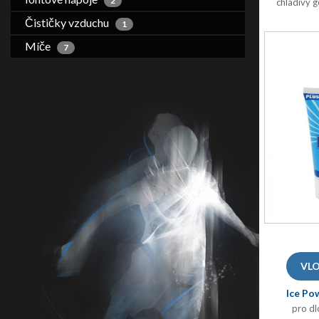
2
chladivý g
Čističky vzduchu
1
Míče
7
Ice Po
pro dl