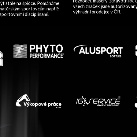
rozhodčí, maséry, zdravotníky. 
ýt stále na špičce. Pomáháme
všech značek jsme autorizovan
amatérským sportovcům napříč
výhradní prodejce v ČR.
sportovními disciplínami.