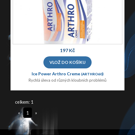
197 Kč
Ice Power Arthro Creme
)
(ARTHRO60
Rychlá úleva od různých kloubních problémů
celkem: 1
«
1
»