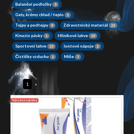
Balanční podložky
5
Gely, krémy chlad / teplo
1
Tejpy a podtejpy
Zdravotnický materiál
9
23
Kinezio pásky
Hliníkové lahve
1
19
Sportovní lahve
Iontové nápoje
23
2
Čističky vzduchu
Míče
1
7
celkem: 1
«
1
»
Výhodná nabídka