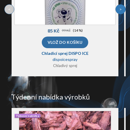
<
>
85 Kč
99 Kč
(14 %)
Chladicí sprej DISPO ICE
dispoicespray
Chladivý sprej
Týdenní nabídka výrobků
Týdenní nabídka