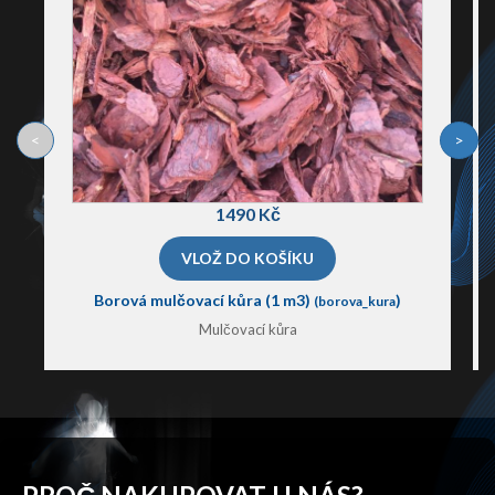
<
>
1490 Kč
Borová mulčovací kůra (1 m3)
)
(borova_kura
Mulčovací kůra