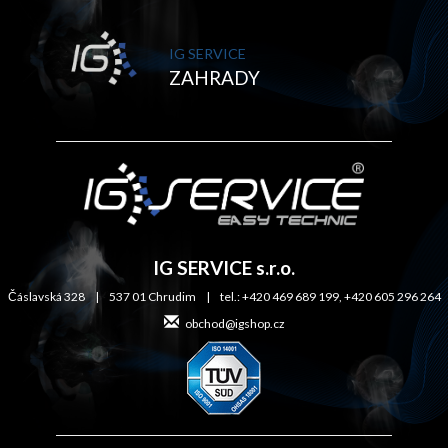
IG SERVICE
ZAHRADY
IG SERVICE s.r.o.
Čáslavská 328 | 537 01 Chrudim | tel.: +420 469 689 199, +420 605 296 264
obchod@igshop.cz