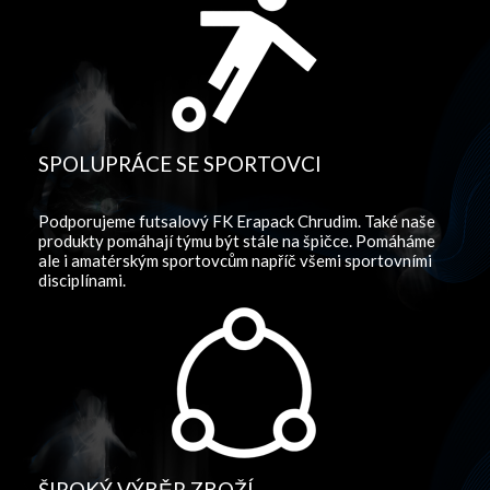
SPOLUPRÁCE SE SPORTOVCI
Podporujeme futsalový FK Erapack Chrudim. Také naše
produkty pomáhají týmu být stále na špičce. Pomáháme
ale i amatérským sportovcům napříč všemi sportovními
disciplínami.
ŠIROKÝ VÝBĚR ZBOŽÍ