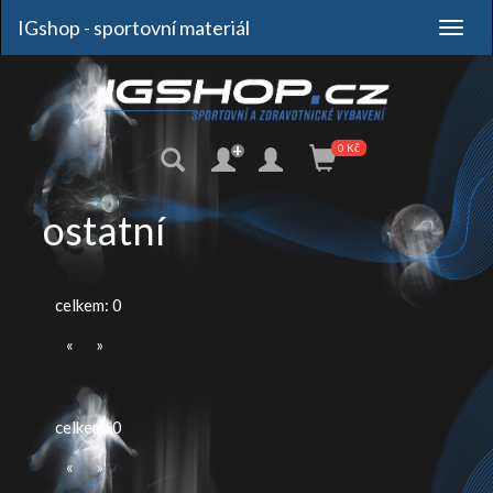
IGshop - sportovní materiál
+
0 Kč
ostatní
celkem: 0
«
»
celkem: 0
«
»