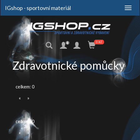
IGshop - sportovní materiál
+
0 Kč
Zdravotnické pomůcky
celkem: 0
«
»
celkem: 0
«
»