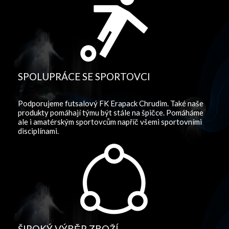
SPOLUPRÁCE SE SPORTOVCI
Podporujeme futsalový FK Erapack Chrudim. Také naše
produkty pomáhají týmu být stále na špičce. Pomáháme
ale i amatérským sportovcům napříč všemi sportovními
disciplínami.
ŠIROKÝ VÝBĚR ZBOŽÍ