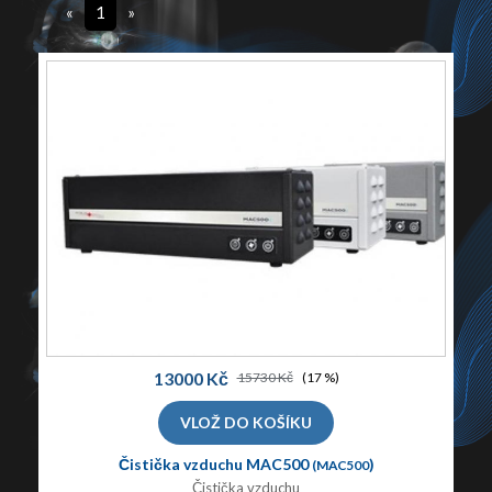
«
1
»
13000 Kč
15730 Kč
(17 %)
Čistička vzduchu MAC500
)
(MAC500
Čistička vzduchu