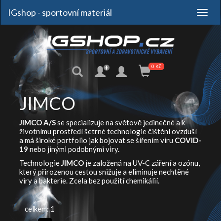
IGshop - sportovní materiál
+
0 Kč
JIMCO
JIMCO A/S
se specializuje na světově jedinečné a k
životnímu prostředí šetrné technologie čištění ovzduší
a má široké portfolio jak bojovat se šířením viru
COVID-
19
nebo jinými podobnými viry.
Technologie
JIMCO
je založená na UV-C záření a ozónu,
který přirozenou cestou snižuje a eliminuje nechtěné
viry a bakterie. Zcela bez použití chemikálií.
celkem: 1