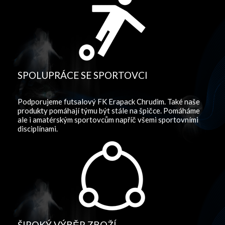
SPOLUPRÁCE SE SPORTOVCI
Podporujeme futsalový FK Erapack Chrudim. Také naše
produkty pomáhají týmu být stále na špičce. Pomáháme
ale i amatérským sportovcům napříč všemi sportovními
disciplínami.
ŠIROKÝ VÝBĚR ZBOŽÍ