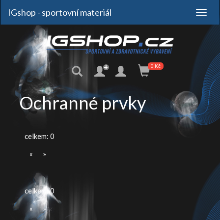
IGshop - sportovní materiál
+
0 Kč
Ochranné prvky
celkem: 0
«
»
celkem: 0
«
»