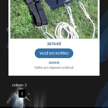
2676 Kč
)
(32055
Sáňky pro zlepšení rychlosti
celkem: 2
«
1
»