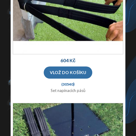
604 Kč
)
(30540
Set napínacích pásů