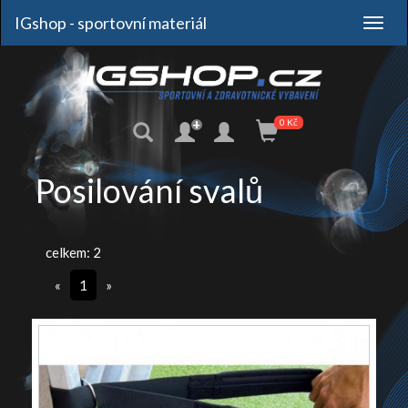
IGshop - sportovní materiál
+
0 Kč
Posilování svalů
celkem: 2
«
1
»