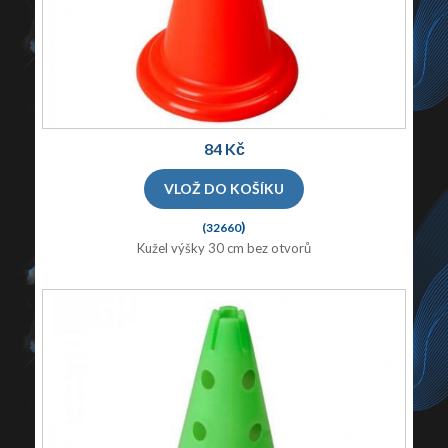
84 Kč
)
(32660
Kužel výšky 30 cm bez otvorů