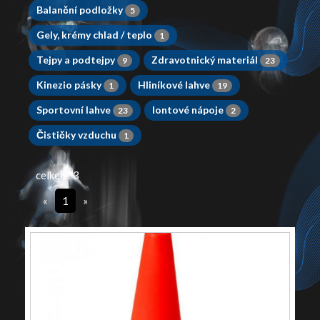
Balanční podložky
5
Gely, krémy chlad / teplo
1
Tejpy a podtejpy
Zdravotnický materiál
9
23
Kinezio pásky
Hliníkové lahve
1
19
Sportovní lahve
Iontové nápoje
23
2
Čističky vzduchu
1
celkem: 3
«
1
»