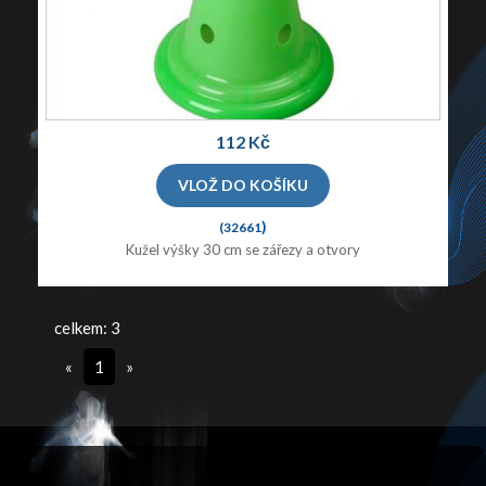
112 Kč
)
(32661
Kužel výšky 30 cm se zářezy a otvory
celkem: 3
«
1
»