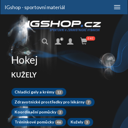
IGshop - sportovní materiál
+
0 Kč
Hokej
KUŽELY
Chladicí gely a krémy
12
Zdravotnické prostředky pro lékárny
7
Koordinační pomůcky
2
Tréninkové pomůcky
Kužely
46
3