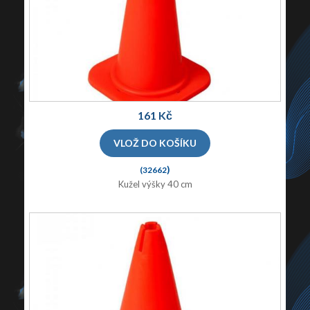
161 Kč
)
(32662
Kužel výšky 40 cm