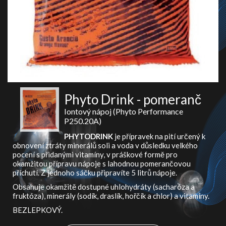
Phyto Drink - pomeranč
Iontový nápoj (Phyto Performance
P250.20A)
PHYTODRINK
je přípravek na pití určený k
obnovení ztráty minerálů soli a voda v důsledku velkého
pocení s přidanými vitamíny, v práškové formě pro
okamžitou přípravu nápoje s lahodnou pomerančovou
příchutí. Z jednoho sáčku připravíte 5 litrů nápoje.
Obsahuje okamžitě dostupné uhlohydráty (sacharóza a
fruktóza), minerály (sodík, draslík, hořčík a chlor) a vitamíny.
BEZLEPKOVÝ.