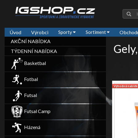
Úvod
Výrobci
Sporty
Sortiment
Obchodn
AKČNÍ NABÍDKA
Gely,
TÝDENNÍ NABÍDKA
Basketbal
Fotbal
Výhodná nabídk
Futsal
Futsal Camp
Házená