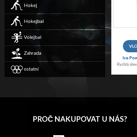
Hokej
Hokejbal
Volejbal
Zahrada
Ice Po
Rychlá úle
ostatní
PROČ NAKUPOVAT U NÁS?