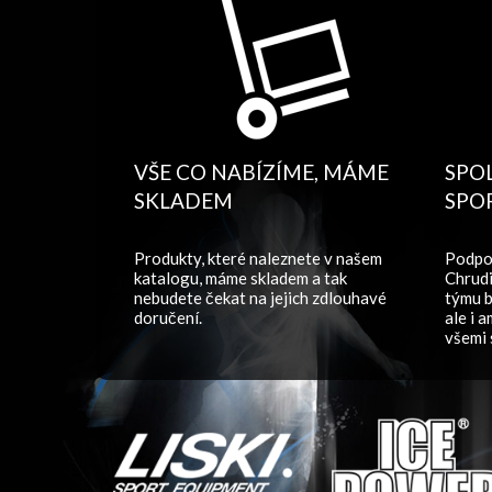
VŠE CO NABÍZÍME, MÁME
SPO
SKLADEM
SPO
Produkty, které naleznete v našem
Podpo
katalogu, máme skladem a tak
Chrudi
nebudete čekat na jejich zdlouhavé
týmu b
doručení.
ale i 
všemi 