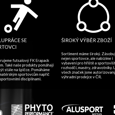
LUPRÁCE SE
ŠIROKÝ VÝBĚR ZBOŽÍ
RTOVCI
Sortiment máme široký. Zásob
nejen sportovce, ale nabízíme i
rujeme futsalový FK Erapack
vybavení pro hřiště a sportovišt
m. Také naše produkty pomáhají
rozhodčí, maséry, zdravotníky. 
ýt stále na špičce. Pomáháme
všech značek jsme autorizovan
amatérským sportovcům napříč
výhradní prodejce v ČR.
sportovními disciplínami.