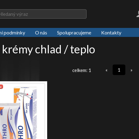
í podmínky
O nás
Spolupracujeme
Kontakty
 krémy chlad / teplo
«
1
»
celkem: 1
a