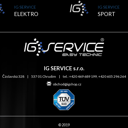
IG SERVICE
IG SERVICE
ELEKTRO
SPORT
IG SERVICE s.r.o.
Čáslavská 328 | 537 01 Chrudim | tel.: +420 469 689 199, +420 605 296 264
obchod@igshop.cz
© 2019